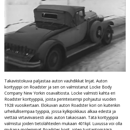
Takaviistokuva paljastaa auton vauhdikkat linjat. Auton
korityyppi on Roadster ja sen on valmistanut Locke Body
Company New Yorkin osavaltiosta. Locke valmisti kahta eri
Roadster korityyppiä, joista perinteisempi pohjautui vuoden
1928 vuosikertaan. Elokuvan auton Roadster kori on kuitenkin
urheilullisempaa tyyppiä, jossa kylkipokkaus alkaa edestä ja
viettää virtaviivaisesti alas auton takaosaan. Tätä korityyppiä
valmistui joiden tietolähteiden mukaan 401kpl. Luvussa voi olla
mukana molemmat Roadster-korit, joten tuotantomäärä