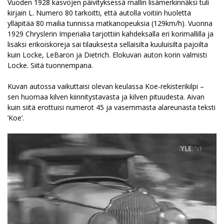
Vuoden 1928 kasvojen päivityksessä mallin lisämerkinnäksi tuli
kirjain L. Numero 80 tarkoitti, että autolla voitiin huoletta
ylläpitää 80 mailia tunnissa matkanopeuksia (129km/h). Vuonna
1929 Chryslerin Imperialia tarjottiin kahdeksalla eri korimallilla ja
lisäksi erikoiskoreja sai tilauksesta sellaisilta kuuluisilta pajoilta
kuin Locke, LeBaron ja Dietrich. Elokuvan auton korin valmisti
Locke. Siitä tuonnempana.
Kuvan autossa vaikuttaisi olevan keulassa Koe-rekisterikilpi –
sen huomaa kilven kiinnitystavasta ja kilven pituudesta. Aivan
kuin siitä erottuisi numerot 45 ja vasemmasta alareunasta teksti
’Koe’.