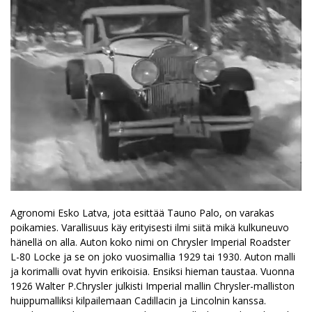
Agronomi Esko Latva, jota esittää Tauno Palo, on varakas
poikamies. Varallisuus käy erityisesti ilmi siitä mikä kulkuneuvo
hänellä on alla. Auton koko nimi on Chrysler Imperial Roadster
L-80 Locke ja se on joko vuosimallia 1929 tai 1930. Auton malli
ja korimalli ovat hyvin erikoisia. Ensiksi hieman taustaa. Vuonna
1926 Walter P.Chrysler julkisti Imperial mallin Chrysler-malliston
huippumalliksi kilpailemaan Cadillacin ja Lincolnin kanssa.