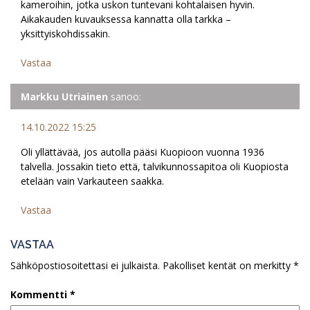
kameroihin, jotka uskon tuntevani kohtalaisen hyvin.
Aikakauden kuvauksessa kannatta olla tarkka –
yksittyiskohdissakin.
Vastaa
Markku Utriainen
sanoo:
14.10.2022 15:25
Oli yllättävää, jos autolla pääsi Kuopioon vuonna 1936
talvella. Jossakin tieto että, talvikunnossapitoa oli Kuopiosta
etelään vain Varkauteen saakka.
Vastaa
VASTAA
Sähköpostiosoitettasi ei julkaista.
Pakolliset kentät on merkitty
*
Kommentti
*