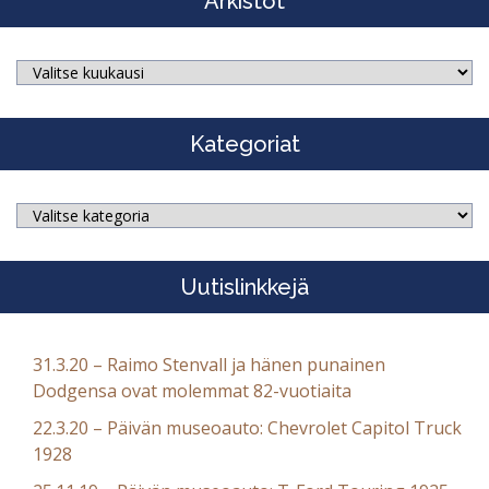
Arkistot
Arkistot
Kategoriat
Kategoriat
Uutislinkkejä
31.3.20 – Raimo Stenvall ja hänen punainen
Dodgensa ovat molemmat 82-vuotiaita
22.3.20 – Päivän museoauto: Chevrolet Capitol Truck
1928