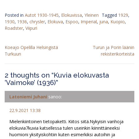
Posted in
Autot 1930-1945
,
Elokuvissa
,
Yleinen
Tagged
1929
,
1930
,
1936
,
chrysler
,
Elokuva
,
Espoo
,
Imperial
,
juna
,
Kuopio
,
Roadster
,
Viipuri
Artikkelien
Koeajo Opelilla Helsingistä
Turun ja Porin läänin
selaus
Turkuun
rekisterikorteista
2 thoughts on “
Kuvia elokuvasta
’Vaimoke’ (1936)
”
Latoniemi Juhani
sanoo:
22.9.2021 13:38
Mielenkiintoinen tietopaketti. Kiitos siitä.Nykyisin vanhoja
elokuvia7kuvia katsellessa tulen useinkin kiinnittäneeksi
huomioni yksityiskohtiin kuten esimerkiksi autoihin ja