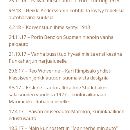
25.11.19 – Päivän museoauto: T-Ford Touring 1925
9.9.18 – Heikki Anderssonin kotitilalta löytyy todellisia
autoharvinaisuuksia
4.2.18 – Korvensuun ihme syntyi 1913
24.11.17 – Porin Benz on Suomen hienoin vanha
paloauto
21.10.17 – Vanha bussi tuo hyvää mieltä ensi kesänä
Punkaharjun harjualueelle
29.6.17 – Reo Wolverine – Kari Rimpisalo yhdisti
klassiseen jenkkiautoon suomalaista designia
8.5.17 – Erskine – autotalli kätkee Studebaker-
salaisuuden vuodelta 1927 – kuului aikanaan
Marimekko-Ratian miehelle
17.4.17 – Päivän museoauto: Marmon, kuninkaallinen
edustusauto
18.3.17 – Näin kunnostettiin ”Mannerheimin auto”