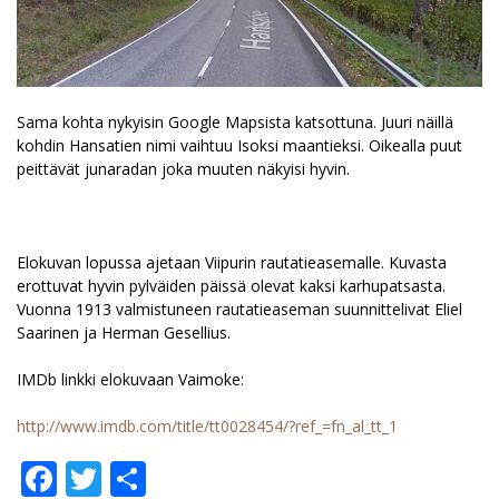
Sama kohta nykyisin Google Mapsista katsottuna. Juuri näillä
kohdin Hansatien nimi vaihtuu Isoksi maantieksi. Oikealla puut
peittävät junaradan joka muuten näkyisi hyvin.
Elokuvan lopussa ajetaan Viipurin rautatieasemalle. Kuvasta
erottuvat hyvin pylväiden päissä olevat kaksi karhupatsasta.
Vuonna 1913 valmistuneen rautatieaseman suunnittelivat Eliel
Saarinen ja Herman Gesellius.
IMDb linkki elokuvaan Vaimoke:
http://www.imdb.com/title/tt0028454/?ref_=fn_al_tt_1
Facebook
Twitter
Share