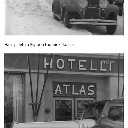
Häät pidettiin Espoon tuomiokirkossa.