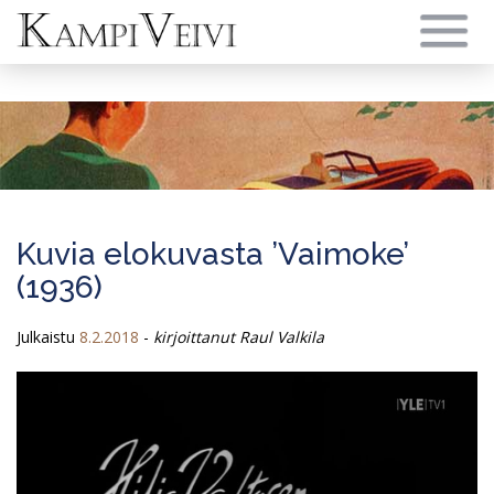
Skip
to
content
Kuvia elokuvasta ’Vaimoke’
(1936)
Julkaistu
8.2.2018
-
kirjoittanut Raul Valkila