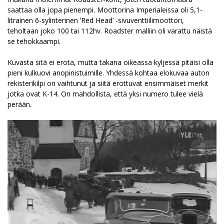
saattaa olla jopa pienempi. Moottorina Imperialeissa oli 5,1-
litrainen 6-sylinterinen ’Red Head’ -sivuventtiilimoottori,
teholtaan joko 100 tai 112hv. Roadster malliin oli varattu näistä
se tehokkaampi.
Kuvasta sitä ei erota, mutta takana oikeassa kyljessä pitäisi olla
pieni kulkuovi anopinistuimille. Yhdessä kohtaa elokuvaa auton
rekisterikilpi on vaihtunut ja siitä erottuvat ensimmäiset merkit
jotka ovat K-14. On mahdollista, että yksi numero tulee vielä
perään.