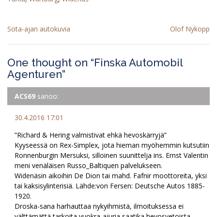
Artikkelien
Sota-ajan autokuvia
Olof Nykopp
selaus
One thought on “
Finska Automobil
Agenturen
”
ACS69
sanoo:
30.4.2016 17:01
”Richard & Hering valmistivat ehkä hevoskärryjä”
Kyyseessä on Rex-Simplex, jota hieman myöhemmin kutsutiin
Ronnenburgin Mersuksi, silloinen suunittelja ins. Ernst Valentin
meni venäläisen Russo_Baltiquen palvelukseen.
Widenäsin aikoihin De Dion tai mahd. Fafnir moottoreita, yksi
tai kaksisylinterisiä. Lähde:von Fersen: Deutsche Autos 1885-
1920.
Droska-sana harhauttaa nykyihmistä, ilmoituksessa ei
välttämättä tarkoita vuokra-ajuria saatika hevosvetoista.