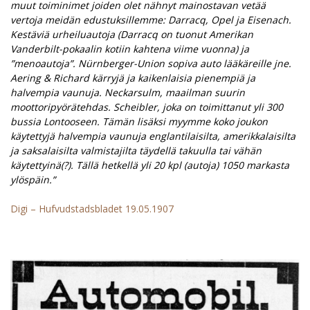
muut toiminimet joiden olet nähnyt mainostavan vetää
vertoja meidän edustuksillemme: Darracq, Opel ja Eisenach.
Kestäviä urheiluautoja (Darracq on tuonut Amerikan
Vanderbilt-pokaalin kotiin kahtena viime vuonna) ja
”menoautoja”. Nürnberger-Union sopiva auto lääkäreille jne.
Aering & Richard kärryjä ja kaikenlaisia pienempiä ja
halvempia vaunuja. Neckarsulm, maailman suurin
moottoripyörätehdas. Scheibler, joka on toimittanut yli 300
bussia Lontooseen. Tämän lisäksi myymme koko joukon
käytettyjä halvempia vaunuja englantilaisilta, amerikkalaisilta
ja saksalaisilta valmistajilta täydellä takuulla tai vähän
käytettyinä(?). Tällä hetkellä yli 20 kpl (autoja) 1050 markasta
ylöspäin.”
Digi – Hufvudstadsbladet 19.05.1907