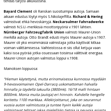
tehdas tarjosi alkuvuosina.
Bayard Clement
oli Ranskan suosituimpia autoja. Samaan
aikaan edustus löytyi myös S.Nikolajeffilta.
Richard & Hering
valmistivat ehkä hevoskärryjä.
Neckarsulmer Fahrradwerke
valmisti N.S.U.-merkkisiä moottoripyöriä v.1901 lähtien.
Nürnberger Fahrzeugfabrik Union
valmisti Maurer-Union
merkillä autoja. Otto Brandt edusti myös Maurer-autoja v.1907.
Maurer oli yksi ensimmäisiä valmistajia jotka käyttivät kitkaa
voiman välittämisessa. Vaihteistossa ei siis ollut ketjuja vaan
kaksi isoa pyörää jotka osuessaan toisiinsa välittivät energiaa.
Maurer-Union autojen valmistus loppui v.1908.
Mainoksen loppuosa:
”Hieman käytettynä, mutta erinomaisessa kunnossa myydään
9-hevosvoimainen Opel-Darracq uskomattoman halvalla
hinnalla ja täydellä takuulla (3800mk). 16/18 malli hintaan
8000mk. Monia muita (autoja) eri hinnoin. Kahdelle hengelle
koritettu 1100 markkaa. Allekirjoittanut, joka on seurannut
vuosia auton valmistusta ja tuntee hyvin kaikki autoja
valmistavat tehtaat jakaa mielellään tietoja ja neuvoja asiasta