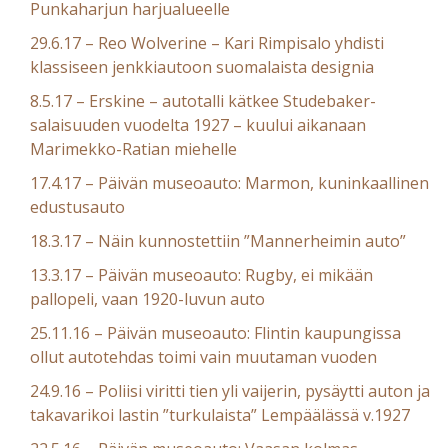
Punkaharjun harjualueelle
29.6.17 – Reo Wolverine – Kari Rimpisalo yhdisti
klassiseen jenkkiautoon suomalaista designia
8.5.17 – Erskine – autotalli kätkee Studebaker-
salaisuuden vuodelta 1927 – kuului aikanaan
Marimekko-Ratian miehelle
17.4.17 – Päivän museoauto: Marmon, kuninkaallinen
edustusauto
18.3.17 – Näin kunnostettiin ”Mannerheimin auto”
13.3.17 – Päivän museoauto: Rugby, ei mikään
pallopeli, vaan 1920-luvun auto
25.11.16 – Päivän museoauto: Flintin kaupungissa
ollut autotehdas toimi vain muutaman vuoden
24.9.16 – Poliisi viritti tien yli vaijerin, pysäytti auton ja
takavarikoi lastin ”turkulaista” Lempäälässä v.1927