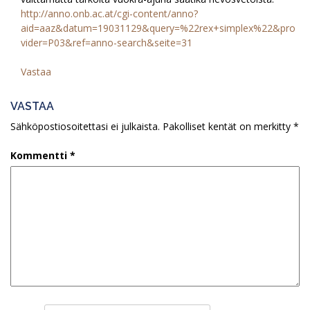
http://anno.onb.ac.at/cgi-content/anno?
aid=aaz&datum=19031129&query=%22rex+simplex%22&pro
vider=P03&ref=anno-search&seite=31
Vastaa
VASTAA
Sähköpostiosoitettasi ei julkaista.
Pakolliset kentät on merkitty
*
Kommentti
*