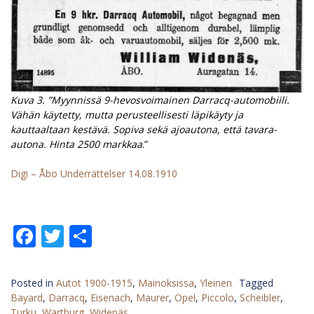
Kuva 3.
”Myynnissä 9-hevosvoimainen Darracq-automobiili.
Vähän käytetty, mutta perusteellisesti läpikäyty ja
kauttaaltaan kestävä. Sopiva sekä ajoautona, että tavara-
autona. Hinta 2500 markkaa
.”
Digi – Åbo Underrättelser 14.08.1910
Facebook
Twitter
Share
Posted in
Autot 1900-1915
,
Mainoksissa
,
Yleinen
Tagged
Bayard
,
Darracq
,
Eisenach
,
Maurer
,
Opel
,
Piccolo
,
Scheibler
,
Turku
,
Wartburg
,
Widenäs