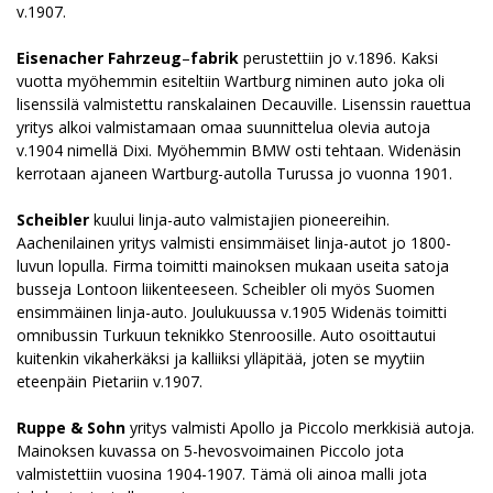
v.1907.
Eisenacher Fahrzeug
–
fabrik
perustettiin jo v.1896. Kaksi
vuotta myöhemmin esiteltiin Wartburg niminen auto joka oli
lisenssilä valmistettu ranskalainen Decauville. Lisenssin rauettua
yritys alkoi valmistamaan omaa suunnittelua olevia autoja
v.1904 nimellä Dixi. Myöhemmin BMW osti tehtaan. Widenäsin
kerrotaan ajaneen Wartburg-autolla Turussa jo vuonna 1901.
Scheibler
kuului linja-auto valmistajien pioneereihin.
Aachenilainen yritys valmisti ensimmäiset linja-autot jo 1800-
luvun lopulla. Firma toimitti mainoksen mukaan useita satoja
busseja Lontoon liikenteeseen. Scheibler oli myös Suomen
ensimmäinen linja-auto. Joulukuussa v.1905 Widenäs toimitti
omnibussin Turkuun teknikko Stenroosille. Auto osoittautui
kuitenkin vikaherkäksi ja kalliiksi ylläpitää, joten se myytiin
eteenpäin Pietariin v.1907.
Ruppe & Sohn
yritys valmisti Apollo ja Piccolo merkkisiä autoja.
Mainoksen kuvassa on 5-hevosvoimainen Piccolo jota
valmistettiin vuosina 1904-1907. Tämä oli ainoa malli jota