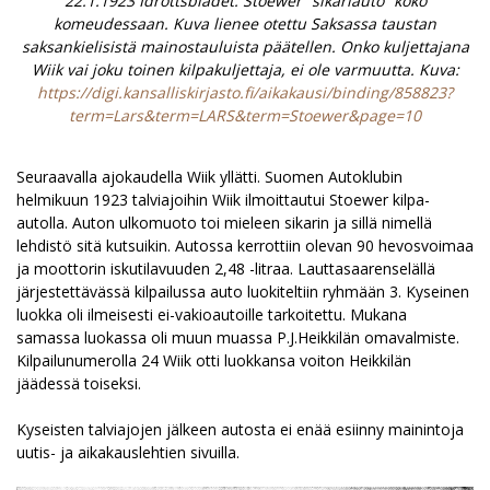
22.1.1923 Idrottsbladet. Stoewer ”sikariauto” koko
komeudessaan. Kuva lienee otettu Saksassa taustan
saksankielisistä mainostauluista päätellen. Onko kuljettajana
Wiik vai joku toinen kilpakuljettaja, ei ole varmuutta. Kuva:
https://digi.kansalliskirjasto.fi/aikakausi/binding/858823?
term=Lars&term=LARS&term=Stoewer&page=10
Seuraavalla ajokaudella Wiik yllätti. Suomen Autoklubin
helmikuun 1923 talviajoihin Wiik ilmoittautui Stoewer kilpa-
autolla. Auton ulkomuoto toi mieleen sikarin ja sillä nimellä
lehdistö sitä kutsuikin. Autossa kerrottiin olevan 90 hevosvoimaa
ja moottorin iskutilavuuden 2,48 -litraa. Lauttasaarenselällä
järjestettävässä kilpailussa auto luokiteltiin ryhmään 3. Kyseinen
luokka oli ilmeisesti ei-vakioautoille tarkoitettu. Mukana
samassa luokassa oli muun muassa P.J.Heikkilän omavalmiste.
Kilpailunumerolla 24 Wiik otti luokkansa voiton Heikkilän
jäädessä toiseksi.
Kyseisten talviajojen jälkeen autosta ei enää esiinny mainintoja
uutis- ja aikakauslehtien sivuilla.