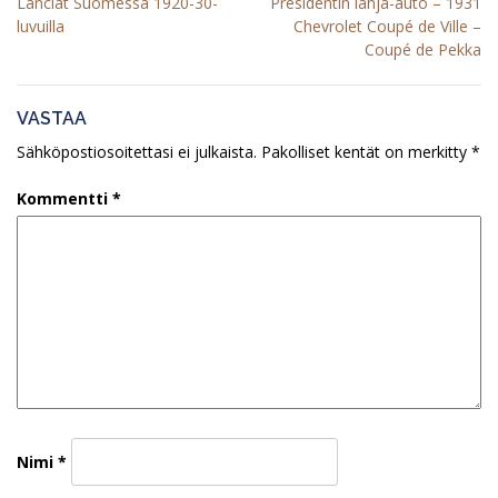
Artikkelien
Lanciat Suomessa 1920-30-
Presidentin lahja-auto – 1931
selaus
luvuilla
Chevrolet Coupé de Ville –
Coupé de Pekka
VASTAA
Sähköpostiosoitettasi ei julkaista.
Pakolliset kentät on merkitty
*
Kommentti
*
Nimi
*