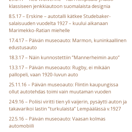
klassiseen jenkkiautoon suomalaista designia
8.5.17 – Erskine – autotalli kätkee Studebaker-
salaisuuden vuodelta 1927 – kuului aikanaan
Marimekko-Ratian miehelle
17.4.17 – Päivän museoauto: Marmon, kuninkaallinen
edustusauto
18.3.17 – Näin kunnostettiin ”Mannerheimin auto”
13.3.17 – Päivän museoauto: Rugby, ei mikään
pallopeli, vaan 1920-luvun auto
25.11.16 – Päivän museoauto: Flintin kaupungissa
ollut autotehdas toimi vain muutaman vuoden
24.9.16 – Poliisi viritti tien yli vaijerin, pysäytti auton ja
takavarikoi lastin ”turkulaista” Lempäälässä v.1927
22.5.16 – Päivän museoauto: Vaasan kolmas
automobiili