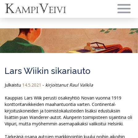
Skip
to
content
Lars Wiikin sikariauto
Julkaistu
14.5.2021
-
kirjoittanut Raul Valkila
Kauppias Lars Wiik perusti osakeyhtiö Novan vuonna 1919
konttoritarvikkeiden maahantuontia varten. Continental-
kirjoituskoneiden ja toimistokalusteiden lisäksi edustuksiin
lisättiin pian Wanderer-autot. Alunperin toimipisteen sijaintina oli
Viipuri, mutta myöhemmin asemapaikaksi valikoitui Helsinki.
Tärkeänä osana autojen markkinointiin kuului noihin aikoihin