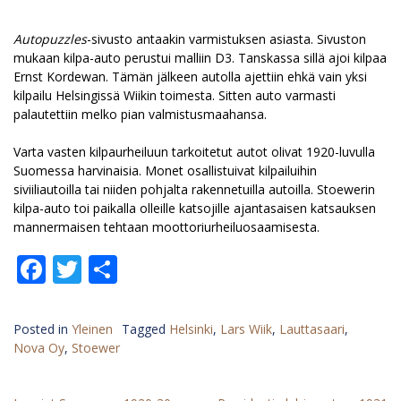
Autopuzzles
-sivusto antaakin varmistuksen asiasta. Sivuston
mukaan kilpa-auto perustui malliin D3. Tanskassa sillä ajoi kilpaa
Ernst Kordewan. Tämän jälkeen autolla ajettiin ehkä vain yksi
kilpailu Helsingissä Wiikin toimesta. Sitten auto varmasti
palautettiin melko pian valmistusmaahansa.
Varta vasten kilpaurheiluun tarkoitetut autot olivat 1920-luvulla
Suomessa harvinaisia. Monet osallistuivat kilpailuihin
siviiliautoilla tai niiden pohjalta rakennetuilla autoilla. Stoewerin
kilpa-auto toi paikalla olleille katsojille ajantasaisen katsauksen
mannermaisen tehtaan moottoriurheiluosaamisesta.
Facebook
Twitter
Share
Posted in
Yleinen
Tagged
Helsinki
,
Lars Wiik
,
Lauttasaari
,
Nova Oy
,
Stoewer